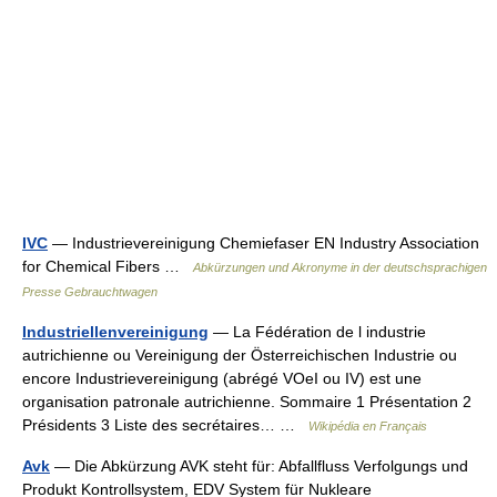
IVC
— Industrievereinigung Chemiefaser EN Industry Association
for Chemical Fibers …
Abkürzungen und Akronyme in der deutschsprachigen
Presse Gebrauchtwagen
Industriellenvereinigung
— La Fédération de l industrie
autrichienne ou Vereinigung der Österreichischen Industrie ou
encore Industrievereinigung (abrégé VOeI ou IV) est une
organisation patronale autrichienne. Sommaire 1 Présentation 2
Présidents 3 Liste des secrétaires… …
Wikipédia en Français
Avk
— Die Abkürzung AVK steht für: Abfallfluss Verfolgungs und
Produkt Kontrollsystem, EDV System für Nukleare