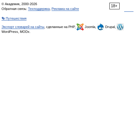
© Академик, 2000-2026
18+
Обратная связь:
Техподдержка
,
Реклама на сайте
👣 Путешествия
Экспорт словарей на сайты
, сделанные на PHP,
Joomla,
Drupal,
WordPress, MODx.