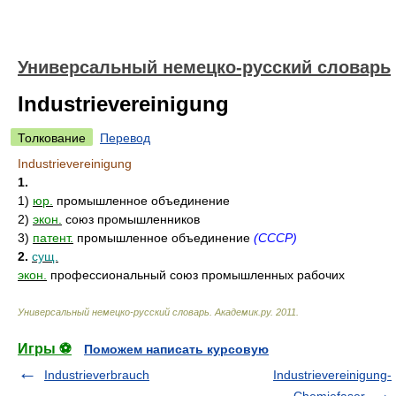
Универсальный немецко-русский словарь
Industrievereinigung
Толкование
Перевод
Industrievereinigung
1.
1)
юр.
промышленное объединение
2)
экон.
союз промышленников
3)
патент.
промышленное объединение
(СССР)
2.
сущ.
экон.
профессиональный союз промышленных рабочих
Универсальный немецко-русский словарь
.
Академик.ру
.
2011
.
Игры ⚽
Поможем написать курсовую
Industrieverbrauch
Industrievereinigung-